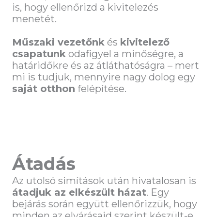
is, hogy ellenőrizd a kivitelezés
menetét.
Műszaki vezetőnk
és
kivitelező
csapatunk
odafigyel a minőségre, a
határidőkre és az átláthatóságra – mert
mi is tudjuk, mennyire nagy dolog egy
saját otthon
felépítése.
Átadás
Az utolsó simítások után hivatalosan is
átadjuk az elkészült házat
. Egy
bejárás során együtt ellenőrizzük, hogy
minden az elvárásaid szerint készült-e