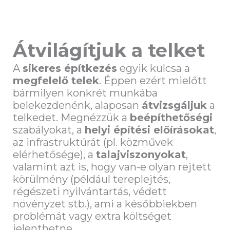
Átvilágítjuk a telket
A
sikeres építkezés
egyik kulcsa a
megfelelő telek
. Éppen ezért mielőtt
bármilyen konkrét munkába
belekezdenénk, alaposan
átvizsgáljuk
a
telkedet. Megnézzük a
beépíthetőségi
szabályokat, a
helyi építési előírásokat
,
az infrastruktúrát (pl. közművek
elérhetősége), a
talajviszonyokat
,
valamint azt is, hogy van-e olyan rejtett
körülmény (például tereplejtés,
régészeti nyilvántartás, védett
növényzet stb.), ami a későbbiekben
problémát vagy extra költséget
jelenthetne.