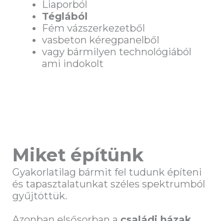
Liaporból
Téglából
Fém vázszerkezetből
vasbeton kéregpanelből
vagy bármilyen technológiából
ami indokolt
Miket építünk
Gyakorlatilag bármit fel tudunk építeni
és tapasztalatunkat széles spektrumból
gyűjtöttük.
Azonban elsősorban a
családi házak,