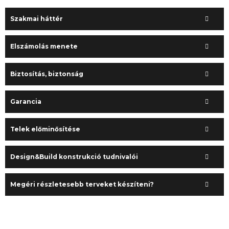
Szakmai háttér
Elszámolás menete
Biztosítás, biztonság
Garancia
Telek előminősítése
Design&Build konstrukció tudnivalói
Megéri részletesebb terveket készíteni?