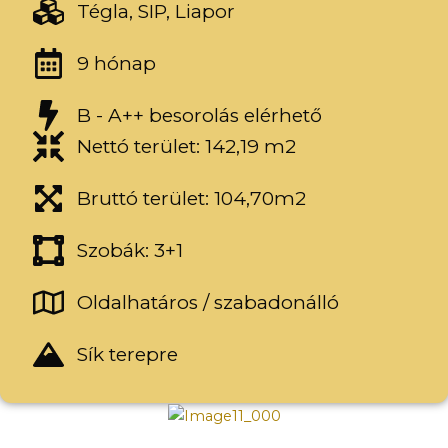
Tégla, SIP, Liapor
9 hónap
B - A++ besorolás elérhető
Nettó terület: 142,19 m2
Bruttó terület: 104,70m2
Szobák: 3+1
Oldalhatáros / szabadonálló
Sík terepre