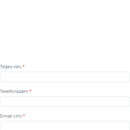
indulhatsz el! Neked melyik a szimpatikus?
Doppio
Teljes név
*
-
Kapcsolatfelvétel
Telefonszám
*
Email cím
*