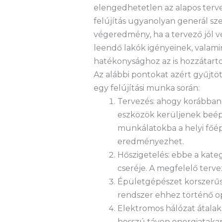
elengedhetetlen az alapos terve
felújítás ugyanolyan generál sze
végeredmény, ha a tervező jól vé
leendő lakók igényeinek, valami
hatékonysághoz az is hozzátarto
Az alábbi pontokat azért gyűjtö
egy felújítási munka során:
Tervezés: ahogy korábban i
eszközök kerüljenek beépít
munkálatokba a helyi főép
eredményezhet.
Hőszigetelés: ebbe a kate
cseréje. A megfelelő tervez
Épületgépészet korszerűsít
rendszer ehhez történő op
Elektromos hálózat átalak
hosszú távon energiataka