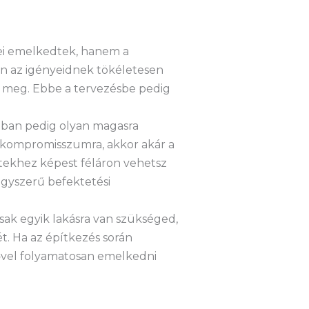
gei emelkedtek, hanem a
zen az igényeidnek tökéletesen
i meg. Ebbe a tervezésbe pedig
ióban pedig olyan magasra
 kompromisszumra, akkor akár a
ttekhez képest féláron vehetsz
nagyszerű befektetési
sak egyik lakásra van szükséged,
ét. Ha az építkezés során
dővel folyamatosan emelkedni