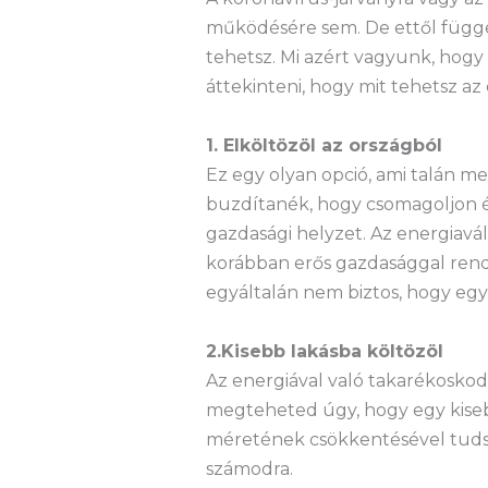
működésére sem. De ettől függe
tehetsz. Mi azért vagyunk, hogy
áttekinteni, hogy mit tehetsz az 
1. Elköltözöl az országból
Ez egy olyan opció, ami talán m
buzdítanék, hogy csomagoljon és
gazdasági helyzet. Az energiavál
korábban erős gazdasággal rende
egyáltalán nem biztos, hogy egy 
2.Kisebb lakásba költözöl
Az energiával való takarékosko
megteheted úgy, hogy egy kisebb
méretének csökkentésével tudsz
számodra.