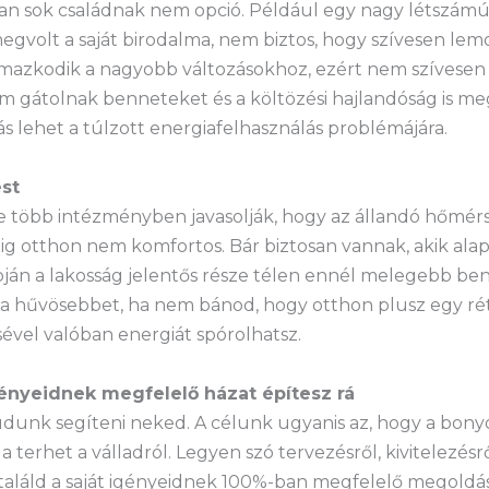
an sok családnak nem opció. Például egy nagy létszámú
egvolt a saját birodalma, nem biztos, hogy szívesen le
lmazkodik a nagyobb változásokhoz, ezért nem szívesen h
 gátolnak benneteket és a költözési hajlandóság is meg
s lehet a túlzott energiafelhasználás problémájára.
ést
 több intézményben javasolják, hogy az állandó hőmérsé
 otthon nem komfortos. Bár biztosan vannak, akik alapv
apján a lakosság jelentős része télen ennél melegebb be
d a hűvösebbet, ha nem bánod, hogy otthon plusz egy r
vel valóban energiát spórolhatsz.
igényeidnek megfelelő házat építesz rá
tudunk segíteni neked. A célunk ugyanis az, hogy a bonyo
terhet a válladról. Legyen szó tervezésről, kivitelezésr
aláld a saját igényeidnek 100%-ban megfelelő megoldás