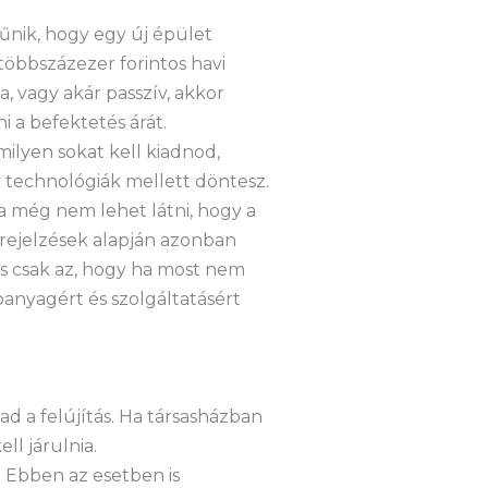
űnik, hogy egy új épület
öbbszázezer forintos havi
, vagy akár passzív, akkor
 a befektetés árát.
ilyen sokat kell kiadnod,
 technológiák mellett döntesz.
a még nem lehet látni, hogy a
őrejelzések alapján azonban
s csak az, hogy ha most nem
anyagért és szolgáltatásért
d a felújítás. Ha társasházban
ll járulnia.
. Ebben az esetben is