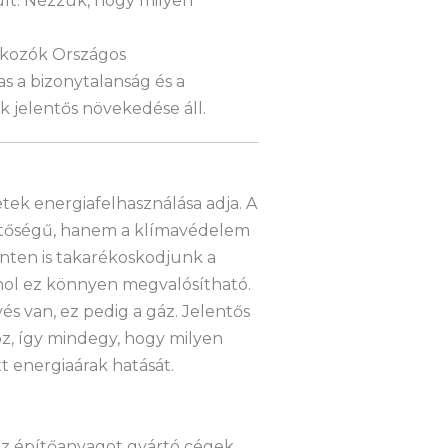
lt. Nézzük, hogy milyen
alkozók Országos
s a bizonytalanság és a
k jelentős növekedése áll.
tek energiafelhasználása adja. A
lentőségű, hanem a klímavédelem
zinten is takarékoskodjunk a
ahol ez könnyen megvalósítható.
és van, ez pedig a gáz. Jelentős
z, így mindegy, hogy milyen
energiaárak hatását.
 az építőanyagot gyártó cégek