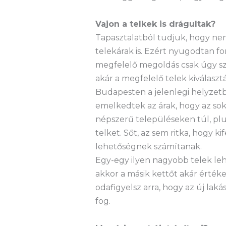
Vajon a telkek is drágultak?
Tapasztalatból tudjuk, hogy nem
telekárak is. Ezért nyugodtan fo
megfelelő megoldás csak úgy sz
akár a megfelelő telek kiválasztá
Budapesten a jelenlegi helyzetb
emelkedtek az árak, hogy az so
népszerű településeken túl, plu
telket. Sőt, az sem ritka, hogy 
lehetőségnek számítanak.
Egy-egy ilyen nagyobb telek leh
akkor a másik kettőt akár értéke
odafigyelsz arra, hogy az új la
fog.