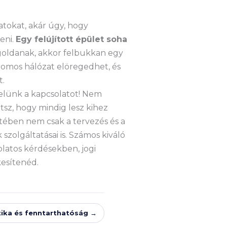
atokat, akár úgy, hogy
eni.
Egy felújított épület soha
goldanak, akkor felbukkan egy
tromos hálózat elöregedhet, és
t.
velünk a kapcsolatot! Nem
tsz, hogy mindig lesz kihez
tében nem csak a tervezés és a
szolgáltatásai is. Számos kiváló
latos kérdésekben, jogi
esítenéd.
ika és fenntarthatóság →