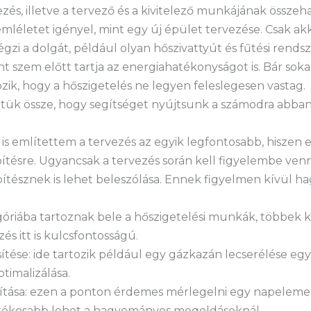
zés, illetve a tervező és a kivitelező munkájának össze
mléletet igényel, mint egy új épület tervezése. Csak ak
gzi a dolgát, például olyan hőszivattyút és fűtési rendsz
nt szem előtt tartja az energiahatékonyságot is. Bár sok
zik, hogy a hőszigetelés ne legyen feleslegesen vastag.
ttük össze, hogy segítséget nyújtsunk a számodra abban
s említettem a tervezés az egyik legfontosabb, hiszen e
ésre. Ugyancsak a tervezés során kell figyelembe venni a
ítésznek is lehet beleszólása. Ennek figyelmen kívül h
góriába tartoznak bele a hőszigetelési munkák, többek k
és itt is kulcsfontosságú.
ése: ide tartozik például egy gázkazán lecserélése egy h
timalizálása.
ítása: ezen a ponton érdemes mérlegelni egy napelemes
rékosabb lehet a hagyományos megoldásoknál.