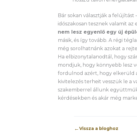
Bár sokan választják a felújítás
időszakosan tesznek valamit az 
nem lesz egyenlő egy új épül
másik, és így tovább. A régi tég
még sorolhatnánk azokat a rejte
Ha elbizonytalanodtál, hogy szá
mondjuk, hogy könnyebb lesz vel
fordulnod azért, hogy elkerüld 
kivitelezés terheit vesszük le a
szakemberrel állunk együttműkö
kérdésekben és akár még market
←
Vissza a bloghoz