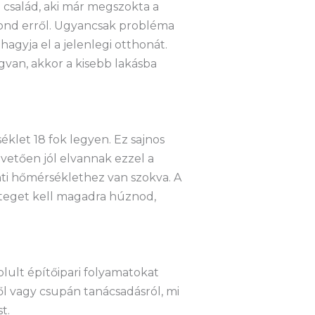
 család, aki már megszokta a
mond erről. Ugyancsak probléma
agyja el a jelenlegi otthonát.
van, akkor a kisebb lakásba
klet 18 fok legyen. Ez sajnos
etően jól elvannak ezzel a
nti hőmérséklethez van szokva. A
éteget kell magadra húznod,
lult építőipari folyamatokat
ől vagy csupán tanácsadásról, mi
t.