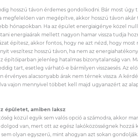
ndig hosszú távon érdemes gondolkodni. Bár most úgy t
a megfelelően van megépítve, akkor hosszú távon akár t
ebb hónapokban. Ha az épület energiaigénye közel nulla
ani energiaárak mellett nagyon hamar vissza tudja hozni
zat építesz, akkor fontos, hogy ne azt nézd, hogy most m
nyit veszítesz hosszú távon, ha nem az energiahatékony
z építőiparban jelenleg hatalmas bizonytalanság van. M
ig tart, esetleg várható-e bármilyen visszaesés. Az el
n érvényes alacsonyabb árak nem térnek vissza. A kérdé
va vajon mennyivel többet kell majd ugyanazért az alap
 az épületet, amiben laksz
tőség közül egyik sem valós opció a számodra, akkor mara
 dolgod van, mert ott az egész lakóközösségnek hozzá ke
s sem olyan egyszerű, mint ahogyan azt sokan gondolják