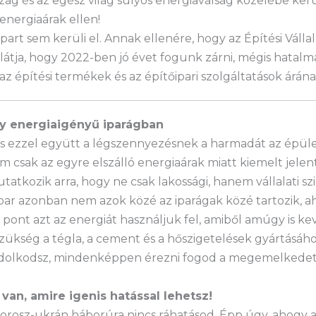
 és az egész világ súlyos energiaválság közelébe kerü
energiaárak ellen!
ipart sem kerüli el. Annak ellenére, hogy az Építési Váll
tja, hogy 2022-ben jó évet fogunk zárni, mégis hatalma
z építési termékek és az építőipari szolgáltatások árána
y energiaigényű iparágban
és ezzel együtt a légszennyezésnek a harmadát az épüle
em csak az egyre elszálló energiaárak miatt kiemelt je
tatkozik arra, hogy ne csak lakossági, hanem vállalati s
őipar azonban nem azok közé az iparágak közé tartozik, 
ont azt az energiát használjuk fel, amiből amúgy is kev
ükség a tégla, a cement és a hőszigetelések gyártásáho
dolkodsz, mindenképpen érezni fogod a megemelkedett 
van, amire igenis hatással lehetsz!
 orosz-ukrán háborúra nincs ráhatásod. Épp úgy, ahogy