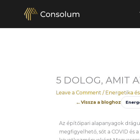
Skip
to
content
5 DOLOG, AMIT 
Leave a Comment
/
Energetika és
←
Vissza a bloghoz
Energ
Az építőipari alapanyagok drágu
megfigyelhető, sőt a COVID és 