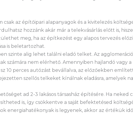
 csak az építőipari alapanyagok és a kivitelezés költsé
rdulhatsz hozzánk akár már a telekvásárlás előtt is, his
ülethet meg, ha az építkezést egy alapos tervezés előz
sa is beletartozhat.
en szinte alig lehet találni eladó telket. Az agglomerác
kak számára nem elérhető. Amennyiben hajlandó vagy a
sz 10 perces autózást bevállalva, az előzőekben említe
kifejezetten szellős telkeket kínálnak eladásra, amelyek 
etőséget ad 2-3 lakásos társasház építésére. Ha neked c
sítheted is, így csökkentve a saját befektetésed költség
kások energiahatékonyak is legyenek, akkor az értékük i