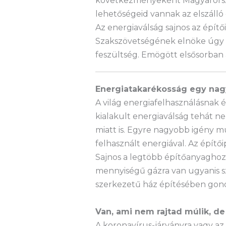
következményeként Magyarország
lehetőségeid vannak az elszálló 
Az energiaválság sajnos az építő
Szakszövetségének elnöke úgy lá
feszültség. Emögött elsősorban a
Energiatakarékosság egy nag
A világ energiafelhasználásnak 
kialakult energiaválság tehát n
miatt is. Egyre nagyobb igény mu
felhasznált energiával. Az épít
Sajnos a legtöbb építőanyaghoz p
mennyiségű gázra van ugyanis sz
szerkezetű ház építésében gon
Van, ami nem rajtad múlik, de 
A koronavírus-járványra vagy az