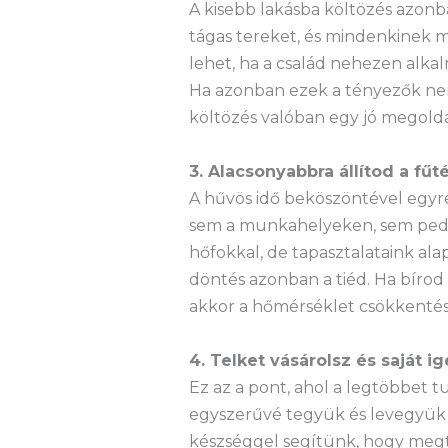
A kisebb lakásba költözés azonb
tágas tereket, és mindenkinek m
lehet, ha a család nehezen alka
Ha azonban ezek a tényezők nem
költözés valóban egy jó megoldá
3. Alacsonyabbra állítod a fűt
A hűvös idő beköszöntével egyre
sem a munkahelyeken, sem pedig
hőfokkal, de tapasztalataink al
döntés azonban a tiéd. Ha bíro
akkor a hőmérséklet csökkentésé
4. Telket vásárolsz és saját 
Ez az a pont, ahol a legtöbbet 
egyszerűvé tegyük és levegyük a 
készséggel segítünk, hogy megt