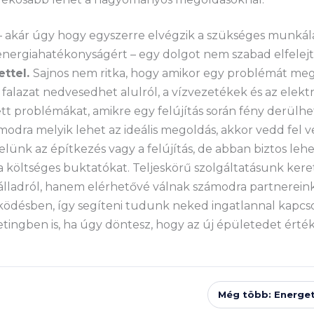
t – akár úgy hogy egyszerre elvégzik a szükséges munkál
energiahatékonyságért – egy dolgot nem szabad elfelejt
ettel.
Sajnos nem ritka, hogy amikor egy problémát me
la falazat nedvesedhet alulról, a vízvezetékek és az elek
tt problémákat, amikre egy felújítás során fény derülhe
modra melyik lehet az ideális megoldás, akkor vedd fel 
ünk az építkezés vagy a felújítás, de abban biztos lehe
a költséges buktatókat. Teljeskörű szolgáltatásunk kere
 válladról, hanem elérhetővé válnak számodra partnereink 
désben, így segíteni tudunk neked ingatlannal kapcso
ingben is, ha úgy döntesz, hogy az új épületedet érték
Még több: Energet