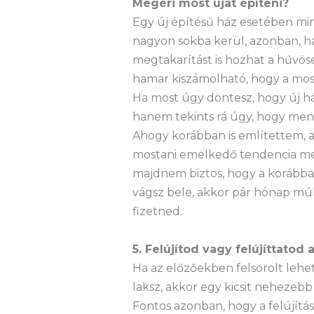
Megéri most újat építeni?
Egy új építésű ház esetében mi
nagyon sokba kerül, azonban, h
megtakarítást is hozhat a hűvös
hamar kiszámolható, hogy a most
Ha most úgy döntesz, hogy új há
hanem tekints rá úgy, hogy men
Ahogy korábban is említettem, a
mostani emelkedő tendencia medd
majdnem biztos, hogy a korábba
vágsz bele, akkor pár hónap múl
fizetned.
5. Felújítod vagy felújíttatod
Ha az előzőekben felsorolt lehe
laksz, akkor egy kicsit nehezebb
Fontos azonban, hogy a felújítá