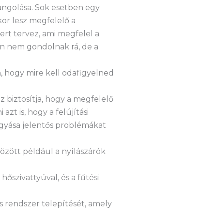
hangolása. Sok esetben egy
kor lesz megfelelő a
ert tervez, ami megfelel a
an nem gondolnak rá, de a
, hogy mire kell odafigyelned
z biztosítja, hogy a megfelelő
zt is, hogy a felújítási
agyása jelentős problémákat
özött például a nyílászárók
őszivattyúval, és a fűtési
 rendszer telepítését, amely