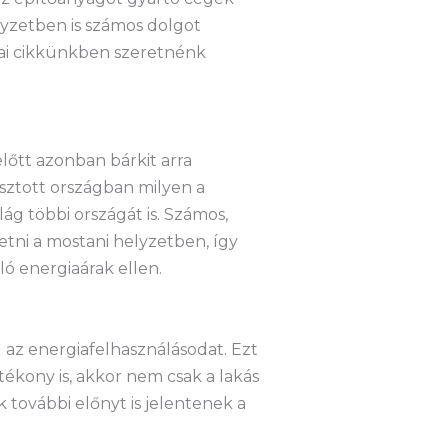
yzetben is számos dolgot
 mai cikkünkben szeretnénk
lőtt azonban bárkit arra
asztott országban milyen a
ág többi országát is. Számos,
tni a mostani helyzetben, így
ló energiaárak ellen.
az energiafelhasználásodat. Ezt
ékony is, akkor nem csak a lakás
további előnyt is jelentenek a