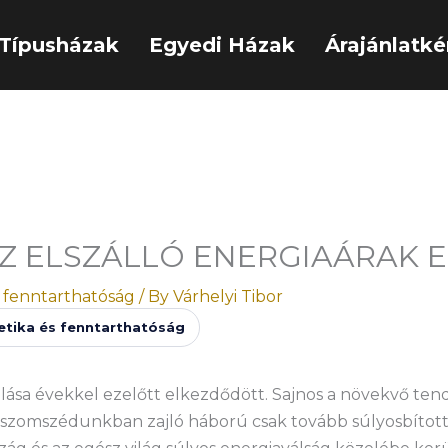
Típusházak
Egyedi Házak
Árajánlatké
AZ ELSZÁLLÓ ENERGIAÁRAK 
 fenntarthatóság
/ By
Várhelyi Tibor
etika és fenntarthatóság
lása évekkel ezelőtt elkezdődött. Sajnos a növekvő tend
a szomszédunkban zajló háború csak tovább súlyosbított