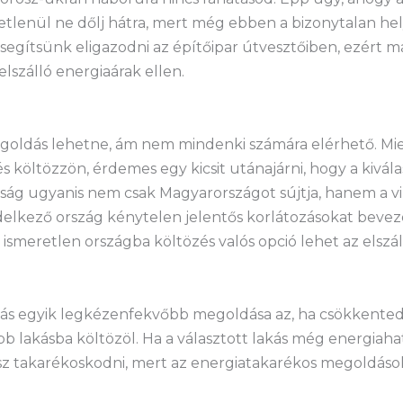
tlenül ne dőlj hátra, mert még ebben a bizonytalan hel
 segítsünk eligazodni az építőipar útvesztőiben, ezért
elszálló energiaárak ellen.
egoldás lehetne, ám nem mindenki számára elérhető. Mie
 költözzön, érdemes egy kicsit utánajárni, hogy a kivál
ság ugyanis nem csak Magyarországot sújtja, hanem a vil
lkező ország kénytelen jelentős korlátozásokat beveze
ismeretlen országba költözés valós opció lehet az elszál
dás egyik legkézenfekvőbb megoldása az, ha csökkented 
 lakásba költözöl. Ha a választott lakás még energiahat
 takarékoskodni, mert az energiatakarékos megoldások 