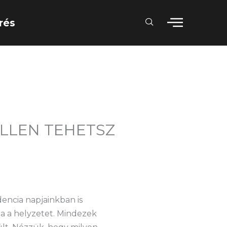
rés
ELLEN TEHETSZ
encia napjainkban is
a a helyzetet. Mindezek