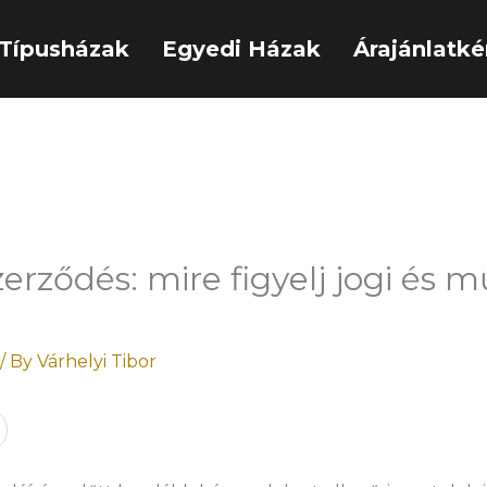
Típusházak
Egyedi Házak
Árajánlatké
zerződés: mire figyelj jogi és m
/ By
Várhelyi Tibor