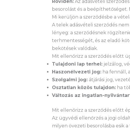
Röviden:
Az adásvételi szerződés 
besorolást és a beépíthetőséget
Mi kerüljön a szerződésbe a vétel
A telek adásvételi szerződés nem 
lényeg: a szerződésnek rögzítenie k
terhmentességét, és az eladó köt
bekötések valódiak.
Mit ellenőrizz a szerződés előtt 
Tulajdoni lap terhei:
jelzálog, v
Haszonélvezeti jog:
ha fennáll,
Szolgalmi jog:
átjárási jog, veze
Osztatlan közös tulajdon:
ha töb
Változás az ingatlan-nyilvántar
Mit ellenőrizz a szerződés előtt é
Az ügyvédi ellenőrzés a jogi olda
milyen övezeti besorolásba esik a