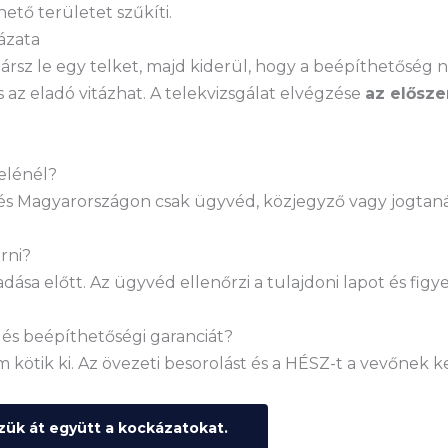
hető területet szűkíti.
ázata
zársz le egy telket, majd kiderül, hogy a beépíthetőség 
és az eladó vitázhat. A telekvizsgálat elvégzése
az elősze
elénél?
dés Magyarországon csak ügyvéd, közjegyző vagy jogtan
rni?
dása előtt. Az ügyvéd ellenőrzi a tulajdoni lapot és figye
dés beépíthetőségi garanciát?
kötik ki. Az övezeti besorolást és a HÉSZ-t a vevőnek ke
zzük át együtt a kockázatokat.