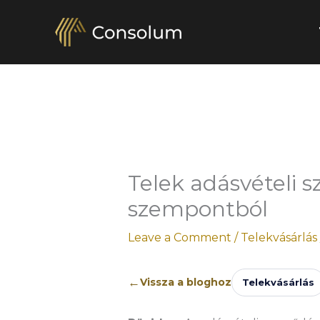
Skip
to
content
Telek adásvételi s
szempontból
Leave a Comment
/
Telekvásárlás
←
Vissza a bloghoz
Telekvásárlás