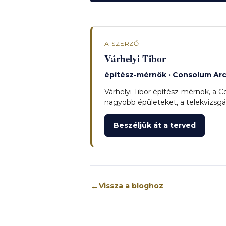
A SZERZŐ
Várhelyi Tibor
építész-mérnök · Consolum Arc
Várhelyi Tibor építész-mérnök, a 
nagyobb épületeket, a telekvizsgála
Beszéljük át a terved
←
Vissza a bloghoz