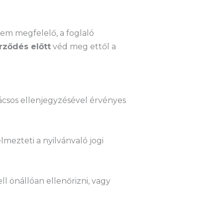
nem megfelelő, a foglaló
rződés előtt
véd meg ettől a
ácsos ellenjegyzésével érvényes
lmezteti a nyilvánvaló jogi
ll önállóan ellenőrizni, vagy