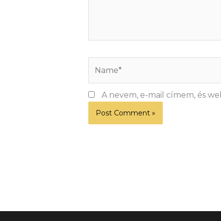
Name*
A nevem, e-mail címem, és w