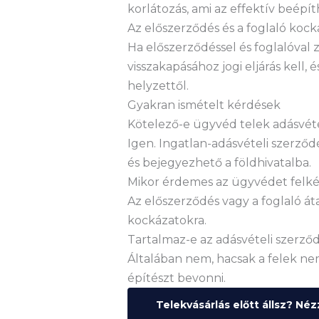
korlátozás, ami az effektív beépít
Az előszerződés és a foglaló kock
Ha előszerződéssel és foglalóval 
visszakapásához jogi eljárás kell, 
helyzettől.
Gyakran ismételt kérdések
Kötelező-e ügyvéd telek adásvét
Igen. Ingatlan-adásvételi szerző
és bejegyezhető a földhivatalba.
Mikor érdemes az ügyvédet felké
Az előszerződés vagy a foglaló áta
kockázatokra.
Tartalmaz-e az adásvételi szerző
Általában nem, hacsak a felek nem 
építészt bevonni.
Telekvásárlás előtt állsz? Né