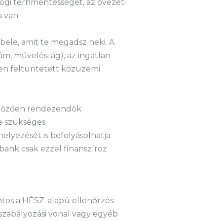
 jogi terhmentességét, az övezeti
 van.
bele, amit te megadsz neki. A
zám, művelési ág), az ingatlan
ben feltüntetett közüzemi
egelőzően rendezendők
e szükséges
helyezését is befolyásolhatja
 bank csak ezzel finanszíroz
ntos a HÉSZ-alapú ellenőrzés:
 szabályozási vonal vagy egyéb