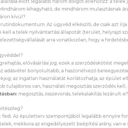
aláírása előtt legalább három dolgot ellenőrizz: a telek
. Mindhárom kihagyható, de mindhárom mulasztásnak ára
áron kívül?
rutindokumentum. Az ügyvéd elkészíti, de csak azt írja 
ell a telek nyilvántartási állapotát (terület, helyrajzi s
elezettségvállalását arra vonatkozóan, hogy a hirdetés
ügyvéddel?
égrehajtás, elővásárlási jog; ezek a szerződéskötést m
 az adásvétel bonyolultabb, a haszonélvező beleegyezés
tékjog; az ingatlan használatát korlátozhatja, az épület el
b tulajdonos van, használati megosztási szerződés kell,
tásban:
megosztás, összevonás, telekalakítás lezárult-e?
pítészileg?
lt fedi. Az épületterv szempontjából legalább ennyire fo
 telek, mekkora az engedélyezett beépítési arány, van-e