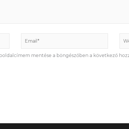
Email*
Web
eboldalcímem mentése a böngészőben a következő hoz